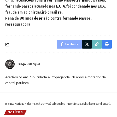
Tag:
acusações contra Fernando Passos
fernando passos
fernando passos acusado nos E.U.A
foi condenado nos EUA
fraude em acionistas
irb brasil re
Pena de 80 anos de prisão contra fernando passos
resseguradora
Facebook
Diego Velázquez
Acadêmico em Publicidade e Propaganda, 28 anos e morador da
capital paulista
Bilgates Notícias
>
Blog
>
Notícias
>
Você sabe qual é a importância da felicidade no ambiente farmacêutico e como promovê-la?
NOTÍCIAS