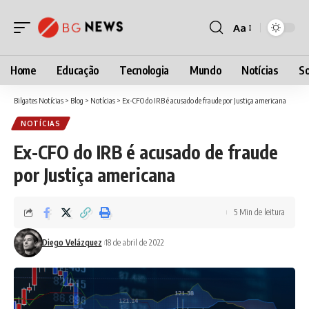
Aa
Font
Resizer
Home
Educação
Tecnologia
Mundo
Notícias
So
Bilgates Notícias
>
Blog
>
Notícias
>
Ex-CFO do IRB é acusado de fraude por Justiça americana
NOTÍCIAS
Ex-CFO do IRB é acusado de fraude
por Justiça americana
5 Min de leitura
Diego Velázquez
18 de abril de 2022