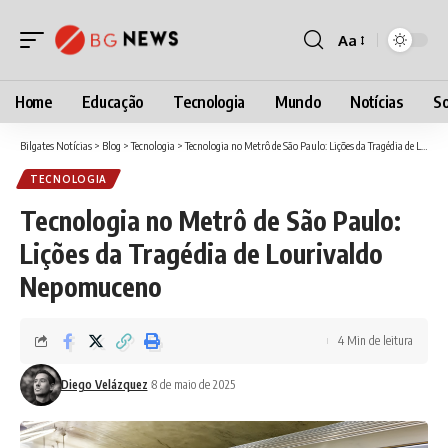
Aa
Font
Resizer
Home
Educação
Tecnologia
Mundo
Notícias
So
Bilgates Notícias
>
Blog
>
Tecnologia
>
Tecnologia no Metrô de São Paulo: Lições da Tragédia de Lourivaldo Nepomuceno
TECNOLOGIA
Tecnologia no Metrô de São Paulo:
Lições da Tragédia de Lourivaldo
Nepomuceno
4 Min de leitura
Diego Velázquez
8 de maio de 2025