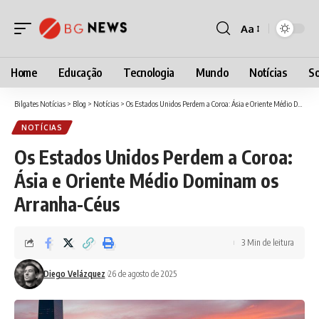
Aa
Font
Resizer
Home
Educação
Tecnologia
Mundo
Notícias
So
Bilgates Notícias
>
Blog
>
Notícias
>
Os Estados Unidos Perdem a Coroa: Ásia e Oriente Médio Dominam os Arranha-Céus
NOTÍCIAS
Os Estados Unidos Perdem a Coroa:
Ásia e Oriente Médio Dominam os
Arranha-Céus
3 Min de leitura
Diego Velázquez
26 de agosto de 2025