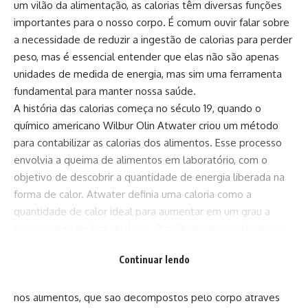
um vilão da alimentação, as calorias têm diversas funções
importantes para o nosso corpo. É comum ouvir falar sobre
a necessidade de reduzir a ingestão de calorias para perder
peso, mas é essencial entender que elas não são apenas
unidades de medida de energia, mas sim uma ferramenta
fundamental para manter nossa saúde.
A história das calorias começa no século 19, quando o
químico americano Wilbur Olin Atwater criou um método
para contabilizar as calorias dos alimentos. Esse processo
envolvia a queima de alimentos em laboratório, com o
objetivo de descobrir a quantidade de energia liberada na
forma de calor. Atwater definia uma caloria como a
quantidade de calor ideal para aumentar em um grau a
temperatura de 1 ml de água. O método desenvolvido por
ele ainda é utilizado hoje em dia para calcular as calorias de
Continuar lendo
diversos alimentos.
As calorias são unidades de medida de energia encontrada
nos alimentos, que são decompostos pelo corpo através