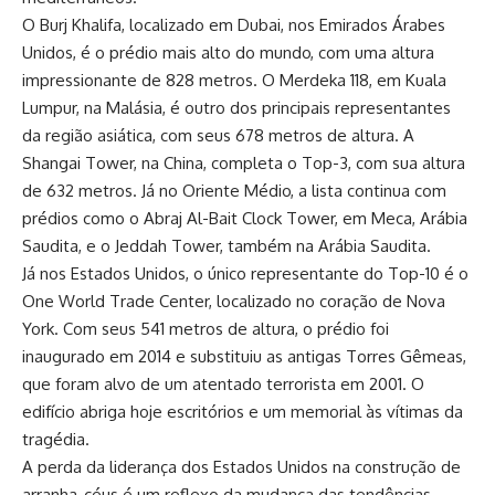
O Burj Khalifa, localizado em Dubai, nos Emirados Árabes
Unidos, é o prédio mais alto do mundo, com uma altura
impressionante de 828 metros. O Merdeka 118, em Kuala
Lumpur, na Malásia, é outro dos principais representantes
da região asiática, com seus 678 metros de altura. A
Shangai Tower, na China, completa o Top-3, com sua altura
de 632 metros. Já no Oriente Médio, a lista continua com
prédios como o Abraj Al-Bait Clock Tower, em Meca, Arábia
Saudita, e o Jeddah Tower, também na Arábia Saudita.
Já nos Estados Unidos, o único representante do Top-10 é o
One World Trade Center, localizado no coração de Nova
York. Com seus 541 metros de altura, o prédio foi
inaugurado em 2014 e substituiu as antigas Torres Gêmeas,
que foram alvo de um atentado terrorista em 2001. O
edifício abriga hoje escritórios e um memorial às vítimas da
tragédia.
A perda da liderança dos Estados Unidos na construção de
arranha-céus é um reflexo da mudança das tendências