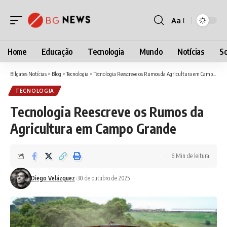
Aa
Home
Educação
Tecnologia
Mundo
Notícias
So
Bilgates Notícias
>
Blog
>
Tecnologia
>
Tecnologia Reescreve os Rumos da Agricultura em Campo Grande
TECNOLOGIA
Tecnologia Reescreve os Rumos da
Agricultura em Campo Grande
6 Min de leitura
Diego Velázquez
30 de outubro de 2025