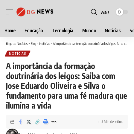
Aa
Font
Resizer
Home
Educação
Tecnologia
Mundo
Notícias
So
Bilgates Notícias
>
Blog
>
Notícias
>
A importância da formação doutrinária dos leigos: Saiba com Jose Eduardo Oliveira e Silva o fundamento para uma fé madura que ilumina a vida
NOTÍCIAS
A importância da formação
doutrinária dos leigos: Saiba com
Jose Eduardo Oliveira e Silva o
fundamento para uma fé madura que
ilumina a vida
5 Min de leitura