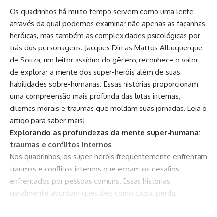
Os quadrinhos há muito tempo servem como uma lente
através da qual podemos examinar não apenas as façanhas
heróicas, mas também as complexidades psicológicas por
trás dos personagens.
Jacques Dimas Mattos Albuquerque
de Souza
, um leitor assíduo do gênero, reconhece o valor
de explorar a mente dos super-heróis além de suas
habilidades sobre-humanas. Essas histórias proporcionam
uma compreensão mais profunda das lutas internas,
dilemas morais e traumas que moldam suas jornadas. Leia o
artigo para saber mais!
Explorando as profundezas da mente super-humana:
traumas e conflitos internos
Nos quadrinhos, os super-heróis frequentemente enfrentam
traumas e conflitos internos que ecoam os desafios
enfrentados por pessoas comuns. Essas histórias
geralmente abordam questões como culpa, perda,
identidade e responsabilidade. Personagens como Batman,