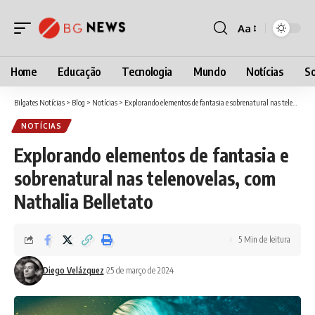
Aa
Font
Resizer
Home
Educação
Tecnologia
Mundo
Notícias
So
Bilgates Notícias
>
Blog
>
Notícias
>
Explorando elementos de fantasia e sobrenatural nas telenovelas, com Nathalia Belletato
NOTÍCIAS
Explorando elementos de fantasia e
sobrenatural nas telenovelas, com
Nathalia Belletato
5 Min de leitura
Diego Velázquez
25 de março de 2024