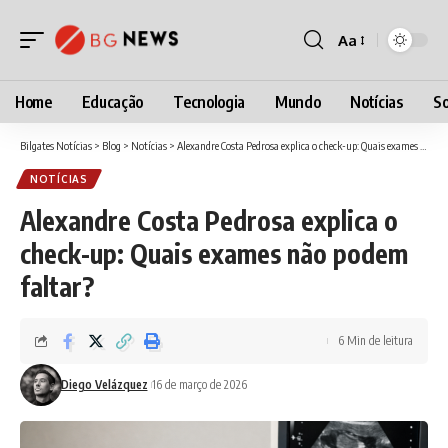
Aa
Font
Resizer
Home
Educação
Tecnologia
Mundo
Notícias
So
Bilgates Notícias
>
Blog
>
Notícias
>
Alexandre Costa Pedrosa explica o check-up: Quais exames não podem faltar?
NOTÍCIAS
Alexandre Costa Pedrosa explica o
check-up: Quais exames não podem
faltar?
6 Min de leitura
Diego Velázquez
16 de março de 2026