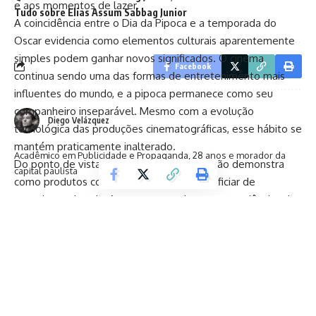
e
aos
momentos
de
lazer.
Tudo sobre Elias Assum Sabbag Junior
A
coincidência
entre
o
Dia
da
Pipoca
e
a
temporada
do
Oscar
evidencia
como
elementos
culturais
aparentemente
simples
podem
ganhar
novos
significados.
O
cinema
Facebook
continua
sendo
uma
das
formas
de
entretenimento
mais
influentes
do
mundo,
e
a
pipoca
permanece
como
seu
companheiro
inseparável.
Mesmo
com
a
evolução
Diego Velázquez
tecnológica
das
produções
cinematográficas,
esse
hábito
se
mantém
praticamente
inalterado.
Acadêmico em Publicidade e Propaganda, 28 anos e morador da
Do
ponto
de
vista
de
mercado,
essa
tradição
demonstra
capital paulista
como
produtos
cotidianos
podem
se
beneficiar
de
narrativas
culturais.
Ao
conectar
a
pipoca
a
experiências
de
entretenimento,
o
setor
alimentício
reforça
o
valor
simbólico
do
produto
e
amplia
seu
potencial
de
consumo.
Essa
estratégia
evidencia
que
o
sucesso
de
um
alimento
não
depende
apenas
de
sabor
ou
preço,
mas
também
da
forma
como
ele
se
integra
ao
estilo
de
vida
das
pessoas.
A
celebração
do
Dia
da
Pipoca
durante
o
período
do
Oscar