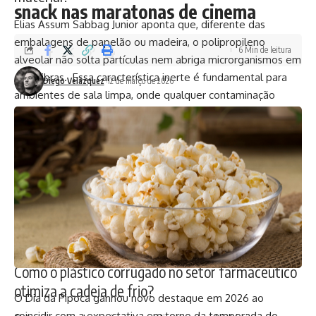
snack nas maratonas de cinema
Elias Assum Sabbag Junior aponta que, diferente das
embalagens de papelão ou madeira, o polipropileno
6 Min de leitura
alveolar não solta partículas nem abriga microrganismos em
suas fibras. Essa característica inerte é fundamental para
Diego Velázquez
12 de março de 2026
ambientes de sala limpa, onde qualquer contaminação
particulada pode comprometer lotes inteiros de
medicamentos.
Como o material é impermeável e resistente a processos
de esterilização química, as caixas podem ser higienizadas e
reutilizadas em ciclos fechados, garantindo um ambiente
logístico controlado e livre de patógenos. Além da higiene
superficial, a resistência à umidade impede que a
embalagem perca sua integridade estrutural em ambientes
de alta condensação.
Como o plástico corrugado no setor farmacêutico
otimiza a cadeia de frio?
O
Dia
da
Pipoca
ganhou
novo
destaque
em
2026
ao
coincidir
com
a
expectativa
em
torno
da
temporada
do