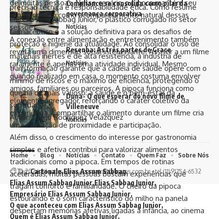
de
muitas
pessoas.
Nesse
cenário,
a
pipoca
mantém
seu
Compliance se consolida como pilar da
precisão técnica e responsabilidade ética. Como resume
governança corporativa
protagonismo
como
acompanhamento
natural
dessas
Elias Assum Sabbag Junior, o plástico corrugado no setor
sessões.
Notícias
farmacêutico é a solução definitiva para os desafios de
A
conexão
entre
alimentação
e
entretenimento
também
proteção e higiene da atualidade. Ao consolidar o uso de
Resenha: As três partes de Grace
revela
uma
dimensão
social
interessante.
Assistir
a
um
filme
materiais inertes e de alta resistência, a indústria de
Notícias
raramente
é
apenas
uma
atividade
individual.
Mesmo
transformação garante que a cadeia de saúde opere com o
quando
realizado
em
casa,
o
momento
costuma
envolver
mínimo de riscos e o máximo de eficiência, protegendo o
amigos,
familiares
ou
parceiros.
A
pipoca
funciona
como
que há de mais valioso: a saúde e o bem-estar da
Duna- O que esperar do novo filme de
elemento
agregador,
reforçando
o
caráter
coletivo
da
sociedade.
Villeneuve
experiência.
Compartilhar
o
alimento
durante
um
filme
cria
Autor: Diego Rodríguez Velázquez
Notícias
uma
sensação
de
proximidade
e
participação.
Além
disso,
o
crescimento
do
interesse
por
gastronomia
simples
e
afetiva
contribui
para
valorizar
alimentos
Home
Blog
Notícias
Contato
Quem Faz
Sobre Nós
tradicionais
como
a
pipoca.
Em
tempos
de
rotinas
Tag:
Cartonale
Elias Assum Sabbag
© 2026 Bilgates News -
contato@bilgates.com.br
- tel.(11)91754-6532
aceleradas,
muitas
pessoas
buscam
experiências
que
Elias Assum Sabbag Junior
Elias Sabbag Junior
tragam
conforto
e
familiaridade.
O
cheiro
da
pipoca
Empresário Elias Assum Sabbag Junior
estourando
e
o
som
característico
do
milho
na
panela
O que aconteceu com Elias Assum Sabbag Junior
despertam
memórias
afetivas
ligadas
à
infância,
ao
cinema
Quem é Elias Assum Sabbag Junior