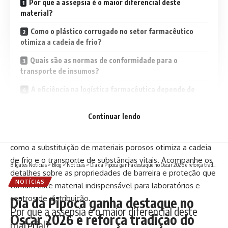
Por que a assepsia é o maior diferencial deste
material?
Como o plástico corrugado no setor farmacêutico
otimiza a cadeia de frio?
Quais são as normas de conformidade para o
transporte de insumos?
A eficiência na logística farmacêutica depende de
precisão e ética
Continuar lendo
Neste artigo, exploraremos como a estrutura alveolar do
polipropileno atende aos rigorosos padrões da Anvisa e
como a substituição de materiais porosos otimiza a cadeia
de frio e o transporte de substâncias vitais. Acompanhe os
Bilgates Notícias
>
Blog
>
Notícias
>
Dia da Pipoca ganha destaque no Oscar 2026 e reforça tradição do snack nas maratonas de cinema
detalhes sobre as propriedades de barreira e proteção que
NOTÍCIAS
tornam este material indispensável para laboratórios e
centros de distribuição.
Dia da Pipoca ganha destaque no
Por que a assepsia é o maior diferencial deste
Oscar 2026 e reforça tradição do
material?