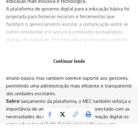
educação mais inclusiva e tecnológica.
A plataforma de governo digital para a educação básica foi
projetada para fornecer recursos e ferramentas que
facilitem o gerenciamento escolar, a comunicação entre as
partes envolvidas e o acesso a conteúdos pedagógicos
digitais de qualidade. Por meio dela, professores poderão
aprimorar suas metodologias de ensino com o uso de
ferramentas interativas, enquanto os alunos terão acesso a
Continuar lendo
materiais que tornam o aprendizado mais dinâmico e
envolvente. Essa mudança não só beneficia os alunos do
ensino básico, mas também oferece suporte aos gestores,
permitindo uma administração mais eficiente e transparente
das unidades escolares.
Sobre
Com o lançamento da plataforma, o MEC também reforça a
importância de um ensino cada vez mais conectado com as
necessidades do mundo digital. A transformação digital no
setor educacional já não é mais uma opção, mas uma
necessidade. A plataforma de governo digital para a