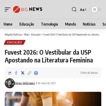
Aa
Font
Resizer
Home
Educação
Tecnologia
Mundo
Notícias
So
Bilgates Notícias
>
Blog
>
Educação
>
Fuvest 2026: O Vestibular da USP Apostando na Literatura Feminina
EDUCAÇÃO
Fuvest 2026: O Vestibular da USP
Apostando na Literatura Feminina
5 Min de leitura
Diego Velázquez
8 de maio de 2025