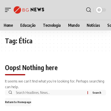
Home
Educação
Tecnologia
Mundo
Notícias
So
Tag:
Ética
Oops! Nothing here
It seems we can’t find what you’re looking for. Perhaps searching
can help.
Return to Homepage