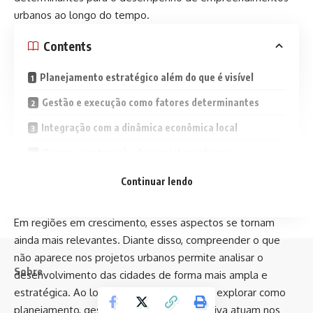
urbanos ao longo do tempo.
Contents
Planejamento estratégico além do que é visível
Gestão e execução como fatores determinantes
Integração com a dinâmica econômica local
Tempo e maturação dos projetos urbanos
Os bastidores do desenvolvimento urbano
Continuar lendo
consistente
Em regiões em crescimento, esses aspectos se tornam
ainda mais relevantes. Diante disso, compreender o que
não aparece nos projetos urbanos permite analisar o
Sobre
desenvolvimento das cidades de forma mais ampla e
estratégica. Ao longo deste artigo, vamos explorar como
planejamento, gestão e integração produtiva atuam nos