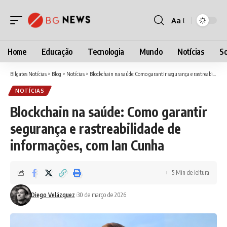
Aa
Font
Resizer
Home
Educação
Tecnologia
Mundo
Notícias
So
Bilgates Notícias
>
Blog
>
Notícias
>
Blockchain na saúde: Como garantir segurança e rastreabilidade de informações, com Ian Cunha
NOTÍCIAS
Blockchain na saúde: Como garantir
segurança e rastreabilidade de
informações, com Ian Cunha
5 Min de leitura
Diego Velázquez
30 de março de 2026