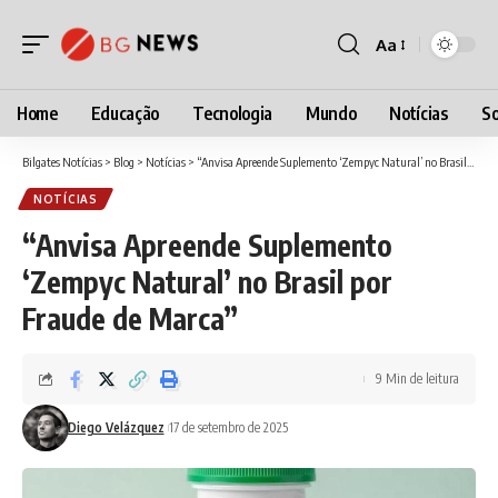
Aa
Font
Resizer
Home
Educação
Tecnologia
Mundo
Notícias
So
Bilgates Notícias
>
Blog
>
Notícias
>
“Anvisa Apreende Suplemento ‘Zempyc Natural’ no Brasil por Fraude de Marca”
NOTÍCIAS
“Anvisa Apreende Suplemento
‘Zempyc Natural’ no Brasil por
Fraude de Marca”
9 Min de leitura
Diego Velázquez
17 de setembro de 2025