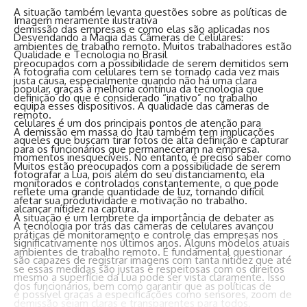
A situação também levanta questões sobre as políticas de
Imagem meramente ilustrativa
demissão das empresas e como elas são aplicadas nos
Desvendando a Magia das Câmeras de Celulares:
ambientes de trabalho remoto. Muitos trabalhadores estão
Qualidade e Tecnologia no Brasil
preocupados com a possibilidade de serem demitidos sem
A fotografia com celulares tem se tornado cada vez mais
justa causa, especialmente quando não há uma clara
popular, graças à melhoria contínua da tecnologia que
definição do que é considerado “inativo” no trabalho
equipa esses dispositivos. A qualidade das câmeras de
remoto.
celulares é um dos principais pontos de atenção para
A demissão em massa do Itaú também tem implicações
aqueles que buscam tirar fotos de alta definição e capturar
para os funcionários que permaneceram na empresa.
momentos inesquecíveis. No entanto, é preciso saber como
Muitos estão preocupados com a possibilidade de serem
fotografar a Lua, pois além do seu distanciamento, ela
monitorados e controlados constantemente, o que pode
reflete uma grande quantidade de luz, tornando difícil
afetar sua produtividade e motivação no trabalho.
alcançar nítidez na captura.
A situação é um lembrete da importância de debater as
A tecnologia por trás das câmeras de celulares avançou
práticas de monitoramento e controle das empresas nos
significativamente nos últimos anos. Alguns modelos atuais
ambientes de trabalho remoto. É fundamental questionar
são capazes de registrar imagens com tanta nitidez que até
se essas medidas são justas e respeitosas com os direitos
mesmo a superfície da Lua pode ser vista claramente. Isso
dos funcionários, bem como garantir que as políticas de
é possível graças a especificações como sensores, zoom de
demissão sejam claras e transparentes para todos.