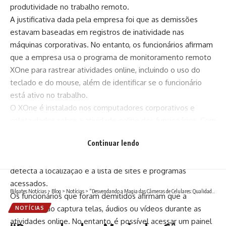
produtividade no trabalho remoto.
A justificativa dada pela empresa foi que as demissões
estavam baseadas em registros de inatividade nas
máquinas corporativas. No entanto, os funcionários afirmam
que a empresa usa o programa de monitoramento remoto
XOne para rastrear atividades online, incluindo o uso do
teclado e do mouse, além de identificar se o funcionário
está ativo no trabalho.
O XOne é instalado nos computadores corporativos e
coleta dados sobre a atividade online dos funcionários. Com
base na configuração, ele monitora se cada colaborador
Continuar lendo
cumpre a jornada de trabalho e se há um período de
inatividade muito alto. Além disso, o programa também
detecta a localização e a lista de sites e programas
acessados.
Bilgates Notícias
>
Blog
>
Notícias
>
“Desvendando a Magia das Câmeras de Celulares: Qualidade e Tecnologia no Brasil”
Os funcionários que foram demitidos afirmam que a
empresa não captura telas, áudios ou vídeos durante as
NOTÍCIAS
atividades online. No entanto, é possível acessar um painel