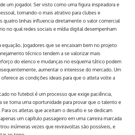
e um jogador. Ser visto como uma figura inspiradora e
essoal, tornando-o mais atrativo para clubes e
s quatro linhas influencia diretamente o valor comercial
io no qual redes sociais e mídia digital desempenham
a equação. Jogadores que se encaixam bem no projeto
anejamento técnico tendem a se valorizar mais
reforço do elenco e mudanças no esquema tático podem
onsequentemente, aumentar o interesse do mercado. Um
ferece as condições ideais para que o atleta volte a
rcado no futebol é um processo que exige paciência,
a se torna uma oportunidade para provar que o talento e
ara os atletas que aceitam o desafio e se dedicam
r apenas um capítulo passageiro em uma carreira marcada
trou inúmeras vezes que reviravoltas são possíveis, e
tar ao topo.