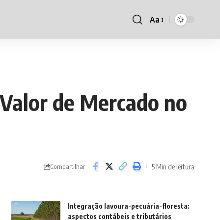
Aa
Font
Resizer
 Valor de Mercado no
5 Min de leitura
Compartilhar
Integração lavoura-pecuária-floresta:
aspectos contábeis e tributários